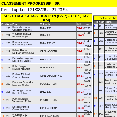
CLASSEMENT PROGRESSIF - SR
Result updated 21/03/26 at 21:23:54
SR - STAGE CLASSIFICATION (SS 7) - ORP ( 13.2
SR - GEN
KM)
Pos
Num
Pilote
Pos
Num
Pilote
Vehicule
G-C
Time
Wauthier T
1
201
Destexhe Simon
Pirard Phil
1
206
BMW E30
SR-23
07:35
Constant Maxime
Buursma J
07:35
2
226
Wauthier Thibaut
Hakkestee
2
201
BMW E30
SR-23
Pirard Philippe
+
Destexhe 
07:40
3
206
Buursma Jesse
Constant 
3
226
BMW E30 M3
SR-23
Hakkesteeg Sven
+00:05
Dechany J
07:52
4
202
Debue Claude
Monnaie S
4
212
OPEL ASCONA
SR-22
De Boeverie Mattice
+00:17
Debue Cla
07:52
5
212
Destexhe Gregoire
De Boeveri
5
208
BMW 325I
SR-23
Destexhe Louise
+00:17
Destexhe G
08:03
6
208
Bulen Jurgen
Destexhe L
6
207
PORSCHE 911
SR-23
Mathijs Maarten
+00:28
Kuches Mi
08:07
7
205
Kuches Michael
Zeimers To
7
205
OPEL ASCONA 400
SR-23
Zeimers Tobias
+00:32
Poncin Lau
08:07
8
218
Dechany Jean-Marc
Vandevorst
8
202
PEUGEOT 205
SR-21
Monnaie Sophie
+00:32
Driesen Pat
08:11
9
211
Van Hoppe Geert
Cornet Ma
9
215
BMW E30
SR-23
Dierckx Elien
+00:36
Van Hoppe
08:12
10
215
Poncin Laurent
Dierckx Eli
10
218
PEUGEOT 205
SR-22
Vandevorst Robert
+00:37
Bulen Jurg
08:17
11
207
Driesen Patrick
Mathijs Ma
11
211
OPEL ASCONA
SR-23
Cornet Manon
+00:42
Souveryns
08:23
12
230
Van Ca
Wauthier Guy
12
219
OPEL MANTA [SR]
SR-23