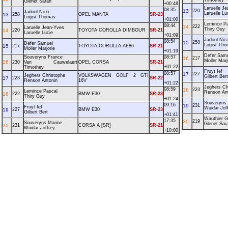
Timothey
Glenet Sarah
+00:48
Laruelle J
08:35
13
220
Jadoul Nico
Laruelle Lu
13
258
OPEL MANTA
SR-23
Logist Thomas
+01:00
Lemince P
08:44
14
222
Laruelle Jean-Yves
Thiry Guy
14
220
TOYOTA COROLLA DIMBOUR
SR-21
Laruelle Lucie
+01:09
Jadoul Nic
08:54
15
258
Defer Samuel
Logist Th
15
217
TOYOTA COROLLA AE86
SR-21
Moller Marjorie
+01:19
Defer Sam
Souveryns France
08:57
16
217
Moller Marj
16
230
Van Cauwelaert
OPEL CORSA
SR-21
+01:22
Timothey
Fruyt Ief
08:57
17
227
Jeghers Christophe
VOLKSWAGEN GOLF 2 GTI
Gilbert Bert
17
223
SR-22
Renson Antonin
16V
+01:22
Jeghers Ch
08:59
18
223
Lemince Pascal
Renson An
18
222
BMW E30
SR-23
Thiry Guy
+01:24
Souveryns 
09:16
19
231
Fruyt Ief
Wuidar Jof
19
227
BMW E30
SR-23
Gilbert Bert
+01:41
Wauthier 
17:35
20
219
Souveryns Marine
Glenet Sar
20
231
CORSA A [SR]
SR-21
Wuidar Joffrey
+10:00