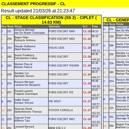
CLASSEMENT PROGRESSIF - CL
Result updated 21/03/26 at 21:23:47
CL - STAGE CLASSIFICATION (SS 2) - CIPLET (
CL - GENE
14.63 KM)
Pos
Num
Pilote
Pos
Num
Pilote
Vehicule
G-C
Time
America M
1
251
America Michael
Van De Ma
1
251
FORD ESCORT MKII
CL-18
09:10
Van De Maele Christophe
Begon Alai
09:10
2
259
Begon Alain
Remacle A
2
259
FORD ESCORT MK2
CL-18
Remacle Anthony
+
Souris Fre
09:23
3
266
Glaude Guillaume
Delchambr
3
254
VOLVO 142S
CL-18
Allard Bastien
+00:13
Savigny L
09:30
4
256
Souris Fredericq
Spittaels 
4
266
FORD ESCORT
CL-18
Delchambre Celine
+00:20
Glaude Gu
09:36
5
254
Menten Pascal
Allard Bast
5
260
FORD ESCORT RS2000
CL-18
Mattart Patrice
+00:26
Menten Pa
09:37
6
260
Savigny Luc
Mattart Pa
6
256
FORD ESCORT
CL-18
Spittaels Steven
+00:27
Renson Mi
09:48
7
253
Renson Michael
Lambrecht
7
253
FORD ESCORT
CL-18
Lambrechts Benjamin
+00:38
Renard La
10:07
8
257
Renard Laurent
Fraipont D
8
257
FORD ESCORT RS
CL-18
Fraipont Dominique
+00:57
Somville 
10:07
9
252
Hallet David
Somville C
9
262
VW GOLF
CL-17
Duriaux Vincent
+00:57
Neyman D
10:13
10
225
Neyman Denis
Vankerkho
10
225
TOYOTA COROLLA
CL-17
Vankerkhoven Thomas
+01:03
Leonard B
10:14
11
261
Vojacek Fred
Sauvage S
11
255
FORD ESCORT MK1
CL-18
Willems Tjeu
+01:04
Beguin Fra
10:21
12
264
Leonard Bernard
Martinet L
12
261
BMW E30 2.3
CL-19