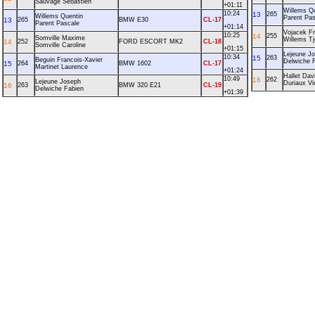
Sauvage Sebastien
+01:11
Willems Q
10:24
13
265
Willems Quentin
Parent Pas
13
265
BMW E30
CL-17
Parent Pascale
+01:14
Vojacek F
10:25
14
255
Somville Maxime
Willems Tj
14
252
FORD ESCORT MK2
CL-18
Somville Caroline
+01:15
Lejeune J
10:34
15
263
Beguin Francois-Xavier
Delwiche 
15
264
BMW 1602
CL-17
Martinet Laurence
+01:24
Hallet Dav
10:49
16
262
Lejeune Joseph
Duriaux Vi
16
263
BMW 320 E21
CL-19
Delwiche Fabien
+01:39