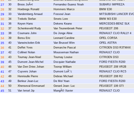
27
30
Broos JoÃ«l
Fernandez-Suarez Noah
SUBARU IMPREZA
28
32
Hoebregs Ronald
Hommers Marco
BMW E30
29
33
Vandemberg Arnaud
Fossoul Jean
MITSUBISHI LANCER EV
30
34
Trekels Stefan
Smets Lore
BMW M3 E30
31
36
Keyen Hans
Dekens Keano
MERCEDES-BENZ SLK
32
37
Schenkeveld Rudy
Van Teunenbroek Peter
PEUGEOT 206
33
38
Coumans John
De Jonge Aline
RENAULT CLIO RALLY 4
34
39
Borsu Eric
Leonard Caroline
OPEL CORSA
35
40
Vanwinckelen Erik
Van Brussel Wim
OPEL ASTRA
36
41
Deffet Yves
Demarche Pascal
CITROEN DS3 R3TMAX
37
42
Collinet Nolan
Mousseman Nathan
RENAULT CLIO
38
43
Tournay Jean-Noel
Tournay Louise
CITROEN DS3
39
45
Dumont Jean-Michel
Docquier Nathalie
FORD FIESTA R200
40
46
Van Den Dries Johan
Toorop William
PEUGEOT 208 VR2B
41
47
Cuyvers Johan
Dumont LoÃ¯c
RENAULT CLIO RC5
42
48
Henrioulle Pierre
Debras Michael
PEUGEOT 208 R2
43
49
Berleur Jean-Luc
De Mol Yoan
FORD FIESTA R200
44
50
Xhenseval Emmanuel
Gerard Jean- Luc
PEUGEOT 106 GTI
45
51
Van Iersel Jip
MangÃ© Xavier
RENAULT CLIO