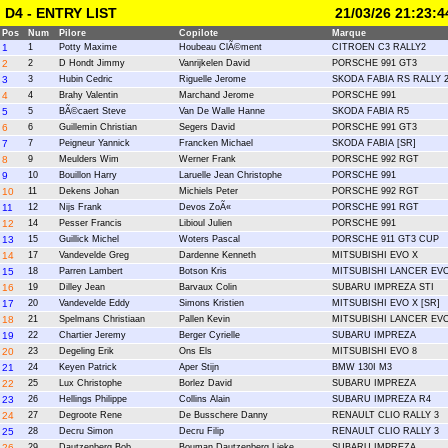
D4 - ENTRY LIST
21/03/26 21:23:4
Pos
Num
Pilore
Copilote
Marque
1
1
Potty Maxime
Houbeau ClÃ©ment
CITROEN C3 RALLY2
2
2
D Hondt Jimmy
Vanrijkelen David
PORSCHE 991 GT3
3
3
Hubin Cedric
Riguelle Jerome
SKODA FABIA RS RALLY 
4
4
Brahy Valentin
Marchand Jerome
PORSCHE 991
5
5
BÃ©caert Steve
Van De Walle Hanne
SKODA FABIA R5
6
6
Guillemin Christian
Segers David
PORSCHE 991 GT3
7
7
Peigneur Yannick
Francken Michael
SKODA FABIA [SR]
8
9
Meulders Wim
Werner Frank
PORSCHE 992 RGT
9
10
Bouillon Harry
Laruelle Jean Christophe
PORSCHE 991
10
11
Dekens Johan
Michiels Peter
PORSCHE 992 RGT
11
12
Nijs Frank
Devos ZoÃ«
PORSCHE 991 RGT
12
14
Pesser Francis
Libioul Julien
PORSCHE 991
13
15
Guillick Michel
Woters Pascal
PORSCHE 911 GT3 CUP
14
17
Vandevelde Greg
Dardenne Kenneth
MITSUBISHI EVO X
15
18
Parren Lambert
Botson Kris
MITSUBISHI LANCER EVO
16
19
Dilley Jean
Barvaux Colin
SUBARU IMPREZA STI
17
20
Vandevelde Eddy
Simons Kristien
MITSUBISHI EVO X [SR]
18
21
Spelmans Christiaan
Pallen Kevin
MITSUBISHI LANCER EVO
19
22
Chartier Jeremy
Berger Cyrielle
SUBARU IMPREZA
20
23
Degeling Erik
Ons Els
MITSUBISHI EVO 8
21
24
Keyen Patrick
Aper Stijn
BMW 130I M3
22
25
Lux Christophe
Borlez David
SUBARU IMPREZA
23
26
Hellings Philippe
Collins Alain
SUBARU IMPREZA R4
24
27
Degroote Rene
De Busschere Danny
RENAULT CLIO RALLY 3
25
28
Decru Simon
Decru Filip
RENAULT CLIO RALLY 3
26
29
Dautzenberg Bob
Bouman Dautzenberg Lieke
SUBARU IMPREZA